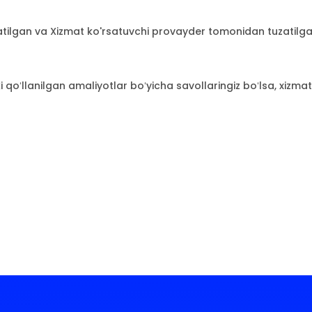
atilgan va Xizmat ko'rsatuvchi provayder tomonidan tuzatilgan 
i qoʻllanilgan amaliyotlar boʻyicha savollaringiz boʻlsa, xiz