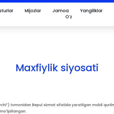
turlar
Mijozlar
Jamoa
Yangiliklar
Oʻz
Maxfiylik siyosati
vchi”) tomonidan Bepul xizmat sifatida yaratilgan mobil quril
mo'ljallangan.