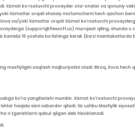
. Xizmat koʻrsatuvchi provayder ota-onalar va qonuniy vakill
a/yoki Xizmatlar orqali shaxsiy maʼlumotlarni hech qachon be
Ilova va/yoki Xizmatlar orqali Xizmat ko‘rsatuvchi provayde
provayderga (support@flexsoft.uz) murojaat qiling, shunda u z
siz kamida 16 yoshda boʻlishingiz kerak (baʼzi mamlakatlarda 
ng maxfiyligini saqlash majburiyatini oladi. Biroq, Ilova hec
babga ko'ra yangilanishi mumkin. Xizmat ko'rsatuvchi provayde
ishlar haqida sizni xabardor qiladi. Siz ushbu Maxfiylik siyos
rcha o'zgarishlarni qabul qilgan deb hisoblanadi.
i.