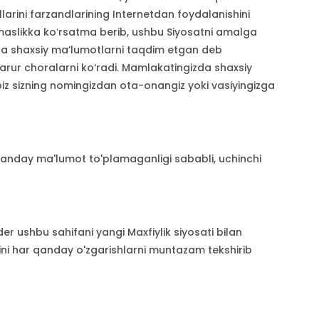
arini farzandlarining Internetdan foydalanishini
rmaslikka koʻrsatma berib, ushbu Siyosatni amalga
rga shaxsiy ma’lumotlarni taqdim etgan deb
arur choralarni ko‘radi. Mamlakatingizda shaxsiy
biz sizning nomingizdan ota-onangiz yoki vasiyingizga
h qanday ma'lumot to'plamaganligi sababli, uchinchi
r ushbu sahifani yangi Maxfiylik siyosati bilan
atini har qanday o'zgarishlarni muntazam tekshirib