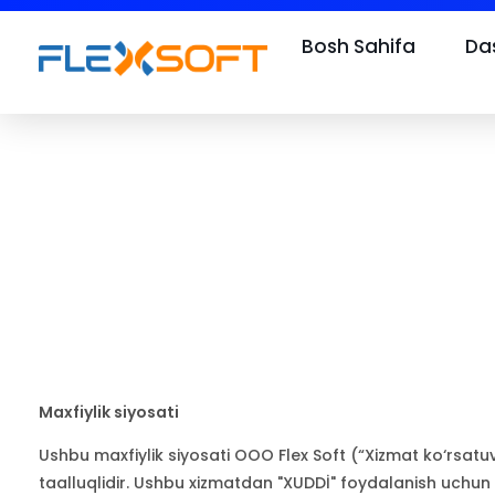
Bosh Sahifa
Das
Maxfiylik siyosati
Ushbu maxfiylik siyosati OOO Flex Soft (“Xizmat ko‘rsatu
taalluqlidir. Ushbu xizmatdan "XUDDİ" foydalanish uchun 