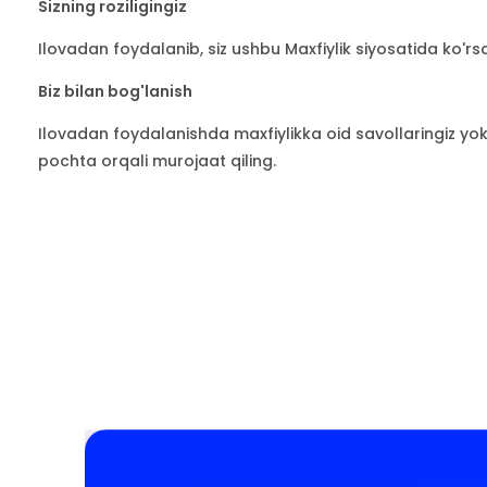
Sizning roziligingiz
Ilovadan foydalanib, siz ushbu Maxfiylik siyosatida ko'rs
Biz bilan bog'lanish
Ilovadan foydalanishda maxfiylikka oid savollaringiz yok
pochta orqali murojaat qiling.