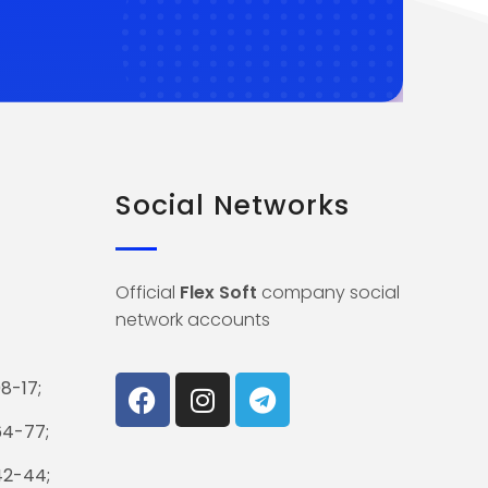
Social Networks
Official
Flex Soft
company social
network accounts
8-17;
64-77;
42-44;