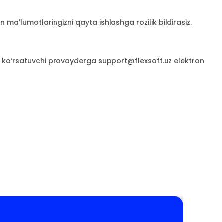
ma'lumotlaringizni qayta ishlashga rozilik bildirasiz.
mat koʻrsatuvchi provayderga support@flexsoft.uz elektron