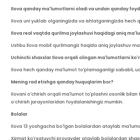
Ilova qanday ma'lumotlarni oladi va undan qanday foyd
Ilova uni yuklab olganingizda va ishlatganingizda hech
Ilova real vaqtda qurilma joylashuvi haqidagi aniq ma'l
Ushbu ilova mobil qurilmangiz haqida aniq joylashuv maʼ
Uchinchi shaxslar Ilova orqali olingan ma'lumotlarni ko'
Ilova hech qanday ma'lumot to'plamaganligi sababli, u
Mening rad etishga qanday huquqlarim bor?
Ilovani o'chirish orqali ma'lumot to'plashni osonlik bilan
oʻchirish jarayonlaridan foydalanishingiz mumkin.
Bolalar
Ilova 13 yoshgacha bo'lgan bolalardan ataylab ma'lumotla
Xizmat ko'rsatuvchi provayder ataylab bolalardan shaxsi