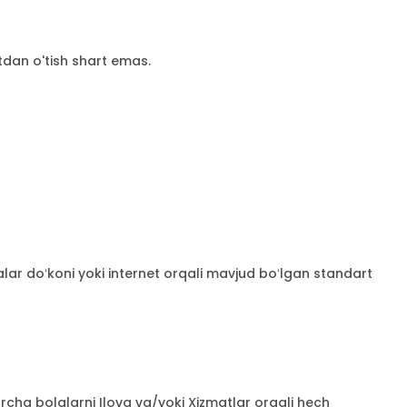
dan o'tish shart emas.
valar doʻkoni yoki internet orqali mavjud boʻlgan standart
cha bolalarni Ilova va/yoki Xizmatlar orqali hech