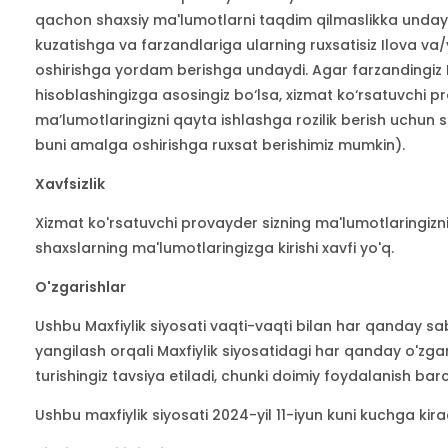
qachon shaxsiy ma'lumotlarni taqdim qilmaslikka undaydi
kuzatishga va farzandlariga ularning ruxsatisiz Ilova v
oshirishga yordam berishga undaydi. Agar farzandingiz 
hisoblashingizga asosingiz bo‘lsa, xizmat ko‘rsatuvchi 
maʼlumotlaringizni qayta ishlashga rozilik berish uchun 
buni amalga oshirishga ruxsat berishimiz mumkin).
Xavfsizlik
Xizmat ko'rsatuvchi provayder sizning ma'lumotlaringizni
shaxslarning ma'lumotlaringizga kirishi xavfi yo'q.
O'zgarishlar
Ushbu Maxfiylik siyosati vaqti-vaqti bilan har qanday sa
yangilash orqali Maxfiylik siyosatidagi har qanday o'zgar
turishingiz tavsiya etiladi, chunki doimiy foydalanish ba
Ushbu maxfiylik siyosati 2024-yil 11-iyun kuni kuchga kirad