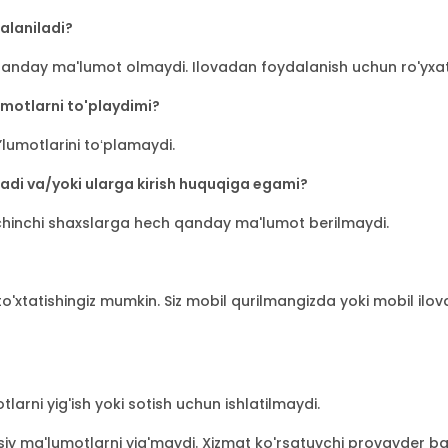
alaniladi?
 qanday ma'lumot olmaydi. Ilovadan foydalanish uchun ro'yxat
umotlarni to'playdimi?
lumotlarini toʻplamaydi.
radi va/yoki ularga kirish huquqiga egami?
chinchi shaxslarga hech qanday ma'lumot berilmaydi.
 to'xtatishingiz mumkin. Siz mobil qurilmangizda yoki mobil ilo
rni yig'ish yoki sotish uchun ishlatilmaydi.
y ma'lumotlarni yig'maydi. Xizmat ko'rsatuvchi provayder bar