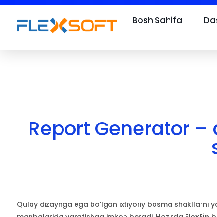
Bosh Sahifa
Das
Report Generator – 
Qulay dizaynga ega bo'lgan ixtiyoriy bosma shakllarni yar
manbalarida yaratishga imkon beradi. Hozirda
FlexFin
bi