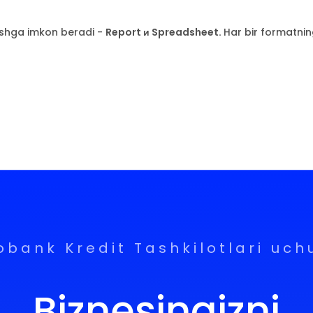
tishga imkon beradi -
Report и Spreadsheet.
Har bir formatning
obank Kredit Tashkilotlari uch
Biznesingizni