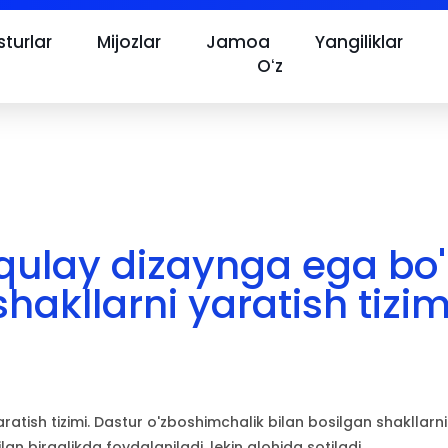
turlar
Mijozlar
Jamoa
Yangiliklar
Oʻz
qulay dizaynga ega bo'
shakllarni yaratish tizim
atish tizimi. Dastur o'zboshimchalik bilan bosilgan shakllarni 
lan birgalikda foydalaniladi, lekin alohida sotiladi.