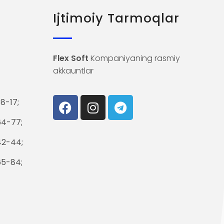
Ijtimoiy Tarmoqlar
Flex Soft
Kompaniyaning rasmiy
akkauntlar
8-17;
64-77;
42-44;
65-84;