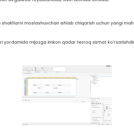
shakllarni moslashuvchan ishlab chiqarish uchun yangi mahsu
ri yordamida mijozga imkon qadar tezroq xizmat ko'rsatishdir