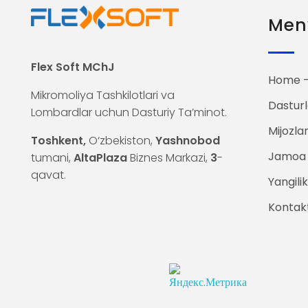
Men
Flex Soft MChJ
Home —
Mikromoliya Tashkilotlari va
Dasturl
Lombardlar uchun Dasturiy Ta’minot.
Mijozla
Toshkent,
O‘zbekiston,
Yashnobod
Jamoa
tumani,
AltaPlaza
Biznes Markazi,
3
-
qavat.
Yangilik
Kontak