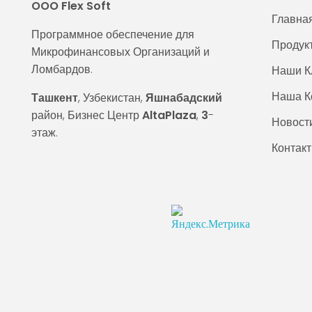
OOO Flex Soft
Главна
Программное обеспечение для
Продук
Микрофинансовых Организаций и
Ломбардов.
Наши К
Наша К
Ташкент
, Узбекистан,
Яшнабадский
район, Бизнес Центр
AltaPlaza
,
3
-
Новост
этаж.
Контак