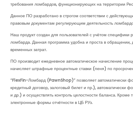
требования ломбардов, функционирующих на территории Рес
Данное ПО разработано в строгом соответствии с действующ
правовым документам регулирующим деятельность ломбардо
Наш продукт создан для пользователей с учётом специфики 
ломбарда. Данная программа удобна и проста в обращении,
временных затрат.
ПО производит ежедневное автоматическое начисление проце
начисляет штрафные процентные ставки (пеня) по просроченн
“FlexFin-Ломбард (PawnShop)” позволяет автоматически фо
кредитный договор, залоговый билет и пр.), автоматически ф
и др.) и осуществлять контроль целостности баланса. Кром
электронные формы отчётности в ЦБ РУз.