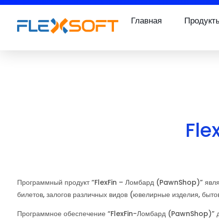
Главная
Продукт
Fle
Программный продукт “FlexFin – Ломбард (PawnShop)” являет
билетов, залогов различных видов (ювелирные изделия, бытов
Программное обеспечение “FlexFin-Ломбард (PawnShop)” д