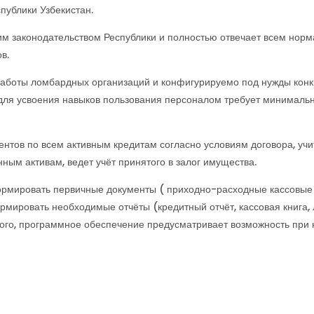
публики Узбекистан.
им законодательством Республики и полностью отвечает всем норм
в.
работы ломбардных организаций и конфигурируемо под нужды конк
 для усвоения навыков пользования персоналом требует минималь
нтов по всем активным кредитам согласно условиям договора, учи
ым активам, ведет учёт принятого в залог имущества.
рмировать первичные документы ( приходно-расходные кассовые
ормировать необходимые отчёты (кредитный отчёт, кассовая книга,
е того, программное обеспечение предусматривает возможность пр