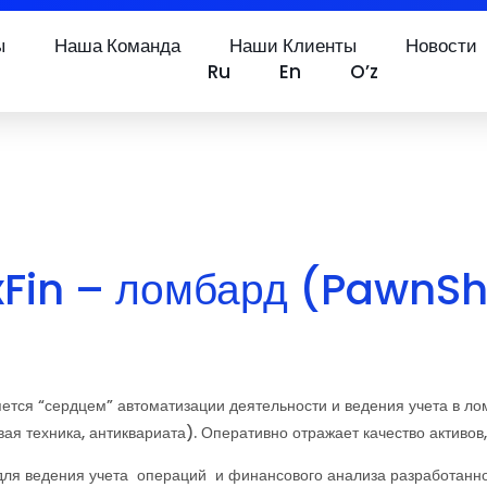
ы
Наша Команда
Наши Клиенты
Новости
Ru
En
O’z
xFin – ломбард (PawnS
ся “сердцем” автоматизации деятельности и ведения учета в ломб
ая техника, антиквариата). Оперативно отражает качество активов
ля ведения учета операций и финансового анализа разработанн