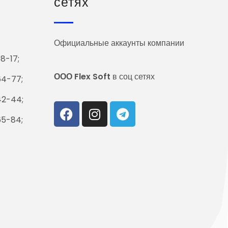
сетях
Официальные аккаунты компании
8-17;
ООО
Flex Soft
в соц сетях
64-77;
42-44;
65-84;