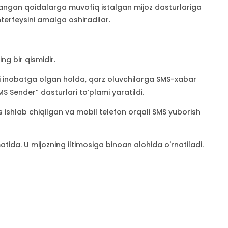
langan qoidalarga muvofiq istalgan mijoz dasturlariga
terfeysini amalga oshiradilar.
ng bir qismidir.
rini inobatga olgan holda, qarz oluvchilarga SMS-xabar
S Sender” dasturlari to‘plami yaratildi.
ishlab chiqilgan va mobil telefon orqali SMS yuborish
atida. U mijozning iltimosiga binoan alohida o'rnatiladi.