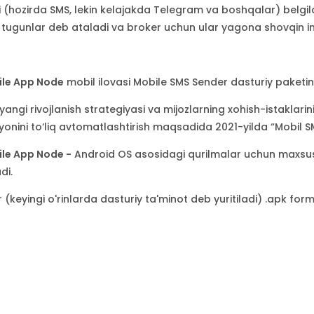
i (hozirda SMS, lekin kelajakda Telegram va boshqalar) belgi
r tugunlar deb ataladi va broker uchun ular yagona shovqin in
ile App Node
mobil ilovasi Mobile SMS Sender dasturiy paketini
 yangi rivojlanish strategiyasi va mijozlarning xohish-istakla
ayonini to‘liq avtomatlashtirish maqsadida 2021-yilda “Mobil SM
le App Node -
Android OS asosidagi qurilmalar uchun maxsus 
di.
(keyingi o'rinlarda dasturiy ta'minot deb yuritiladi) .apk form