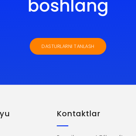
boshlang
DASTURLARNI TANLASH
yu
Kontaktlar