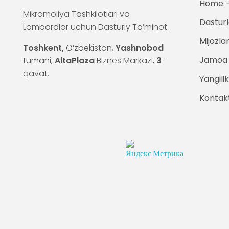
Home —
Mikromoliya Tashkilotlari va
Dasturl
Lombardlar uchun Dasturiy Ta’minot.
Mijozla
Toshkent,
O‘zbekiston,
Yashnobod
Jamoa
tumani,
AltaPlaza
Biznes Markazi,
3
-
qavat.
Yangilik
Kontak