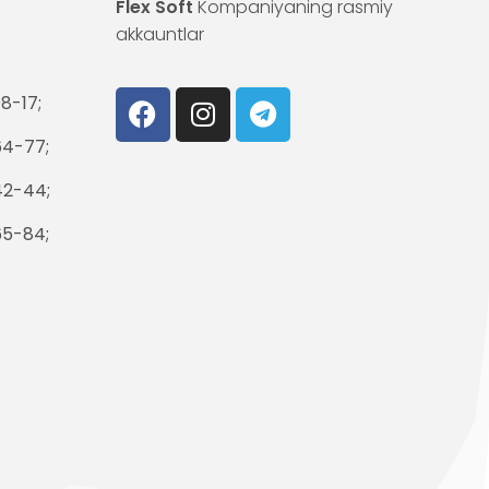
Flex Soft
Kompaniyaning rasmiy
akkauntlar
8-17;
64-77;
42-44;
65-84;