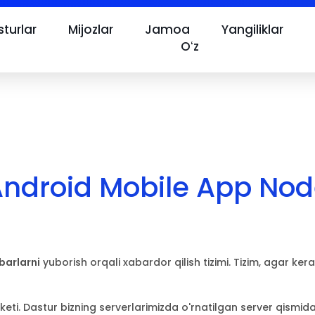
turlar
Mijozlar
Jamoa
Yangiliklar
Oʻz
ndroid Mobile App No
barlarni
yuborish orqali xabardor qilish tizimi. Tizim, agar ker
keti. Dastur bizning serverlarimizda o'rnatilgan server qism